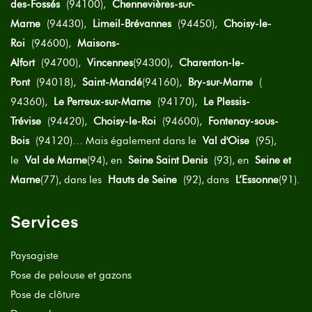
des-Fossés
(94100),
Chennevières-sur-
Marne
(94430),
Limeil-Brévannes
(94450),
Choisy-le-
Roi
(94600),
Maisons-
Alfort
(94700),
Vincennes
(94300),
Charenton-le-
Pont
(94018),
Saint-Mandé
(94160),
Bry-sur-Marne
(
94360),
Le Perreux-sur-Marne
(94170),
Le Plessis-
Trévise
(94420),
Choisy-le-Roi
(94600),
Fontenay-sous-
Bois
(94120)… Mais également dans le
Val d'Oise
(95),
le
Val de Marne
(94), en
Seine Saint Denis
(93), en
Seine et
Marne
(77), dans les
Hauts de Seine
(92), dans
L’Essonne
(91).
Services
Paysagiste
Pose de pelouse et gazons
Pose de clôture