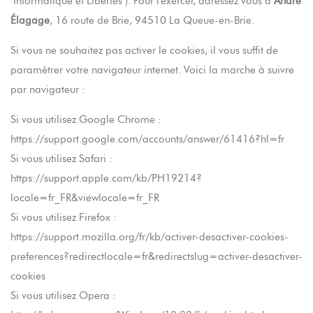
"Informatique et Libertés"). Pour l'exercer, adressez vous à
André
Élagage
, 16 route de Brie, 94510 La Queue-en-Brie.
Si vous ne souhaitez pas activer le cookies, il vous suffit de
paramétrer votre navigateur internet. Voici la marche à suivre
par navigateur :
Si vous utilisez Google Chrome :
https://support.google.com/accounts/answer/61416?hl=fr
Si vous utilisez Safari :
https://support.apple.com/kb/PH19214?
locale=fr_FR&viewlocale=fr_FR
Si vous utilisez Firefox :
https://support.mozilla.org/fr/kb/activer-desactiver-cookies-
preferences?redirectlocale=fr&redirectslug=activer-desactiver-
cookies
Si vous utilisez Opera :