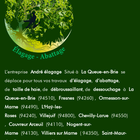
L’entreprise
André élagage
Situé à
La Queue-en-Brie
se
déplace pour tous vos travaux
d’élagage
,
d’abattage
,
de
taille de haie
, de
débroussaillant
, de
dessouchage
à
La
Queue-en-Brie
(94510),
Fresnes
(94260) ,
Ormesson-sur-
Marne
(94490),
L'Haÿ-les-
Roses
(94240),
Villejuif
(94800),
Chevilly-Larue
(94550)
,
Couvreur Arceuil
(94110),
Nogent-sur-
Marne
(94130),
Villiers sur Marne
( 94350),
Saint-Maur-