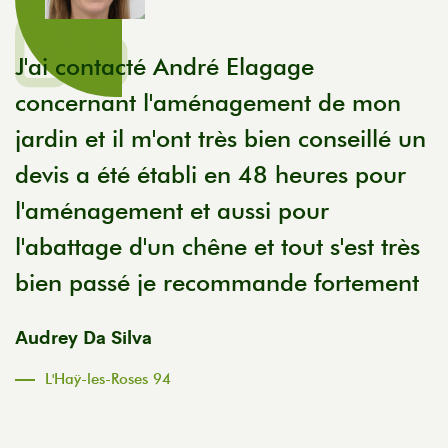
J'ai contacté André Elagage
U
concernant l'aménagement de mon
s
jardin et il m'ont très bien conseillé un
o
devis a été établi en 48 heures pour
f
l'aménagement et aussi pour
t
l'abattage d'un chêne et tout s'est très
p
bien passé je recommande fortement
e
m
Audrey Da Silva
c
L'Haÿ-les-Roses 94
C