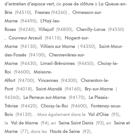
d’entretien d’espace vert,
de
pose de clôture
à
La Queue-en-
Brie
(94510),
Fresnes
(94260) ,
Ormesson-sur-
Marne
(94490),
L'Haÿ-les-
Roses
(94240),
Villejuif
(94800),
Chevilly-Larue
(94550)
,
Couvreur Arceuil
(94110),
Nogent-sur-
Marne
(94130),
Villiers sur Marne
( 94350),
Saint-Maur-
des-Fossés
(94100),
Chennevières-sur-
Marne
(94430),
Limeil-Brévannes
(94450),
Choisy-le-
Roi
(94600),
Maisons-
Alfort
(94700),
Vincennes
(94300),
Charenton-le-
Pont
(94018),
Saint-Mandé
(94160),
Bry-sur-Marne
(
94360),
Le Perreux-sur-Marne
(94170),
Le Plessis-
Trévise
(94420),
Choisy-le-Roi
(94600),
Fontenay-sous-
Bois
(94120)… Mais également dans le
Val d'Oise
(95),
le
Val de Marne
(94), en
Seine Saint Denis
(93), en
Seine et
Marne
(77), dans les
Hauts de Seine
(92),