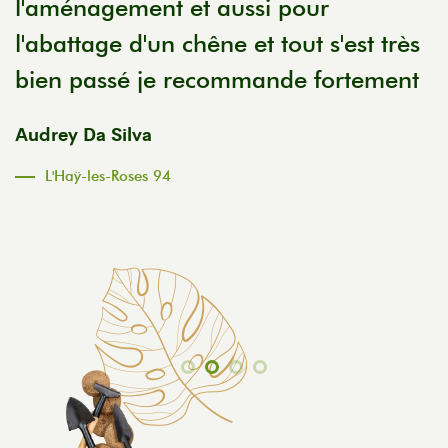
l'aménagement et aussi pour
t
l'abattage d'un chêne et tout s'est très
p
bien passé je recommande fortement
e
m
Audrey Da Silva
c
L'Haÿ-les-Roses 94
C