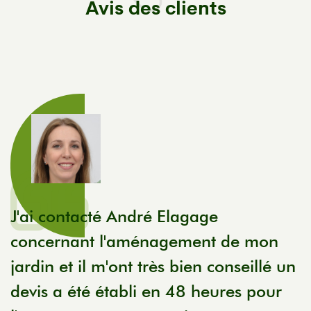
Avis des clients
J'ai contacté André Elagage
U
concernant l'aménagement de mon
s
jardin et il m'ont très bien conseillé un
o
devis a été établi en 48 heures pour
f