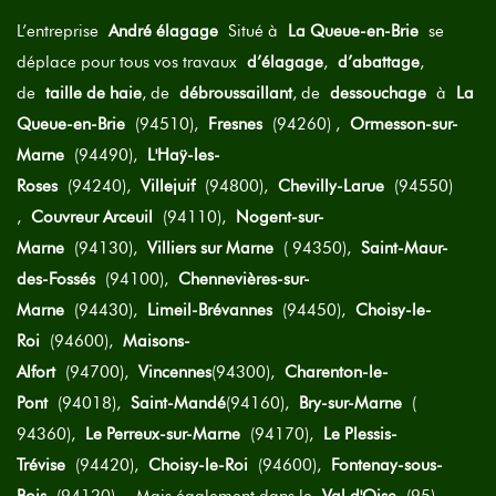
L’entreprise
André élagage
Situé à
La Queue-en-Brie
se
déplace pour tous vos travaux
d’élagage
,
d’abattage
,
de
taille de haie
, de
débroussaillant
, de
dessouchage
à
La
Queue-en-Brie
(94510),
Fresnes
(94260) ,
Ormesson-sur-
Marne
(94490),
L'Haÿ-les-
Roses
(94240),
Villejuif
(94800),
Chevilly-Larue
(94550)
,
Couvreur Arceuil
(94110),
Nogent-sur-
Marne
(94130),
Villiers sur Marne
( 94350),
Saint-Maur-
des-Fossés
(94100),
Chennevières-sur-
Marne
(94430),
Limeil-Brévannes
(94450),
Choisy-le-
Roi
(94600),
Maisons-
Alfort
(94700),
Vincennes
(94300),
Charenton-le-
Pont
(94018),
Saint-Mandé
(94160),
Bry-sur-Marne
(
94360),
Le Perreux-sur-Marne
(94170),
Le Plessis-
Trévise
(94420),
Choisy-le-Roi
(94600),
Fontenay-sous-
Bois
(94120)… Mais également dans le
Val d'Oise
(95),